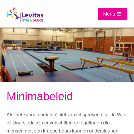
Sla
links
Menu
over
Spring
naar
de
hoofd-
inhoud
Spring
naar
het
hoofdmenu
Minimabeleid
Als 'het kunnen betalen' niet vanzelfsprekend is... In Wijk
bij Duurstede zijn er verschillende regelingen die
mensen met een krappe beurs kunnen ondersteunen.