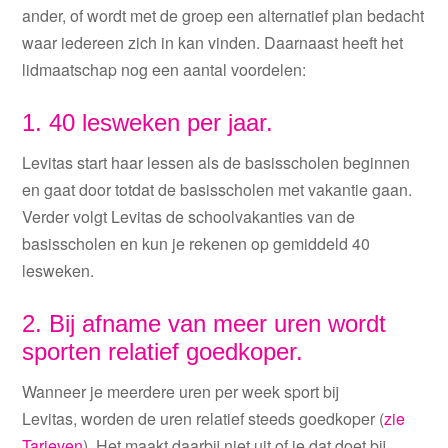
ander, of wordt met de groep een alternatief plan bedacht
waar iedereen zich in kan vinden. Daarnaast heeft het
lidmaatschap nog een aantal voordelen:
1. 40 lesweken per jaar.
Levitas start haar lessen als de basisscholen beginnen
en gaat door totdat de basisscholen met vakantie gaan.
Verder volgt Levitas de schoolvakanties van de
basisscholen en kun je rekenen op gemiddeld 40
lesweken.
2. Bij afname va
n
meer uren wordt
sporten relatief goedkoper.
Wanneer je meerdere uren per week sport bij
Levitas
,
worden de uren relatief steeds goedkoper (
zie
Tarieven
). Het maakt daarbij niet uit of je dat doet
bij