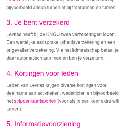
bijvoorbeeld alleen turnen
of bij
freerunnen
én turnen.
3. Je bent verzekerd
Levitas heeft bij de KNGU twee verzekeringen lopen.
Een wettelijke aansprakelijkheidsverzekering en een
ongevallenverzekering. Via het lidmaatschap betaal je
daar automatisch aan mee en ben je verzekerd.
4. Kortingen voor leden
Leden van Lev
itas krijgen diverse kortingen v
oor
deelname aan activiteiten, wedstrijden en
bijvoorbeeld
het
stripp
enkaartsport
en
(
voor als je een keer extra wilt
turnen
)
.
5. Informatievoorziening