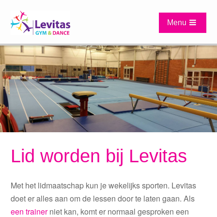
Sla
links
Menu
over
Spring
naar
de
hoofd-
inhoud
Spring
naar
het
hoofdmenu
Lid worden bij Levitas
Met het lidmaatschap kun je wekelijks
sport
en. Levitas
doet er alles aan om de lessen door te laten gaan. Als
een trainer
niet kan
,
komt er normaal gesproken een